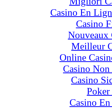
Migliori 
Casino En Lign
Casino F
Nouveaux 
Meilleur 
Online Casin
Casino Non
Casino S
Poker 
Casino En