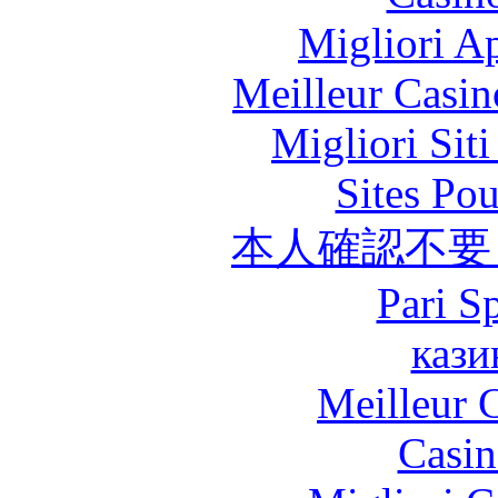
Migliori A
Meilleur Casin
Migliori Sit
Sites Pou
本人確認不要
Pari S
кази
Meilleur 
Casin