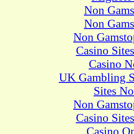
Non Gams
Non Gams
Non Gamstop
Casino Site
Casino N
UK Gambling S
Sites N
Non Gamstop
Casino Site
Casino O