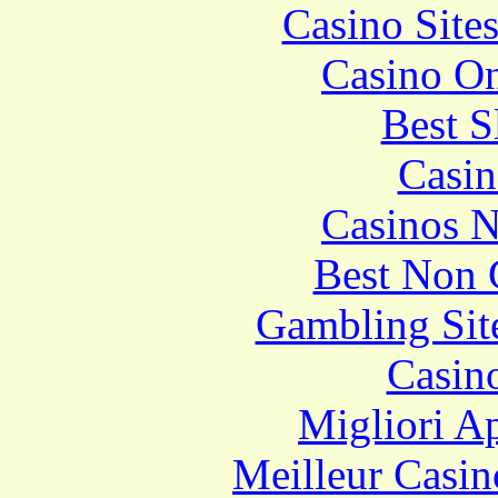
Casino Site
Casino O
Best S
Casin
Casinos 
Best Non 
Gambling Sit
Casin
Migliori A
Meilleur Casin